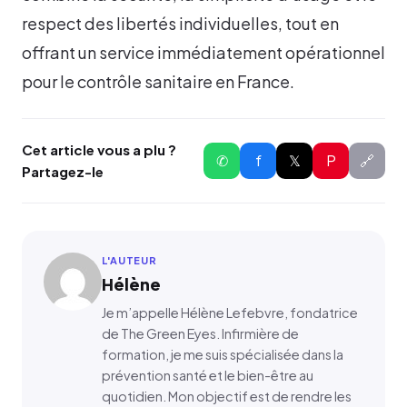
respect des libertés individuelles, tout en
offrant un service immédiatement opérationnel
pour le contrôle sanitaire en France.
Cet article vous a plu ?
✆
f
𝕏
P
🔗
Partagez-le
L'AUTEUR
Hélène
Je m’appelle Hélène Lefebvre, fondatrice
de The Green Eyes. Infirmière de
formation, je me suis spécialisée dans la
prévention santé et le bien-être au
quotidien. Mon objectif est de rendre les