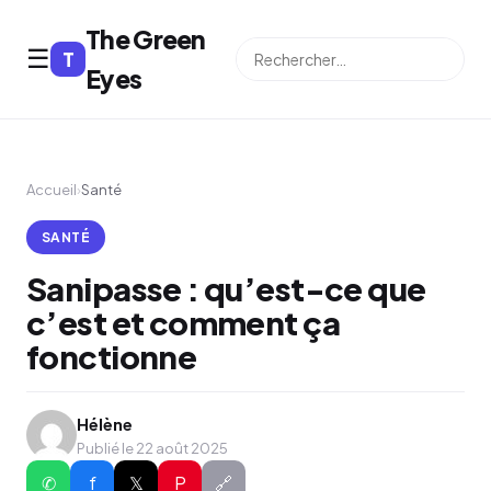
The Green
☰
T
⌕
Eyes
Accueil
›
Santé
SANTÉ
Sanipasse : qu’est-ce que
c’est et comment ça
fonctionne
Hélène
Publié le 22 août 2025
✆
f
𝕏
P
🔗