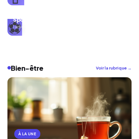
Sport
⚽
1 articles
Bien-être
Voir la rubrique →
À LA UNE