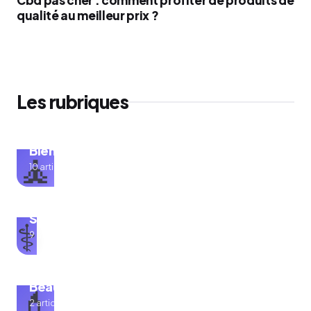
qualité au meilleur prix ?
Les rubriques
Bien-être
🧘
10 articles
Santé
⚕️
9 articles
Beauté
💄
2 articles