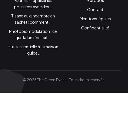
Psoriasis : apaiser les
À propos
poussées avec des…
Contact
Tisane au gingembre en
Mentions légales
sachet : comment…
Confidentialité
Photobiomodulation : ce
que la lumière fait…
Huile essentielle à la maison
: guide…
© 2026 The Green Eyes — Tous droits réservés.