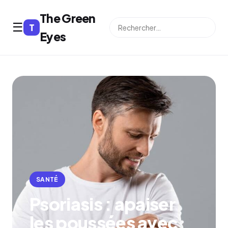
The Green
☰
T
⌕
Eyes
SANTÉ
Psoriasis : apaiser
les poussées avec