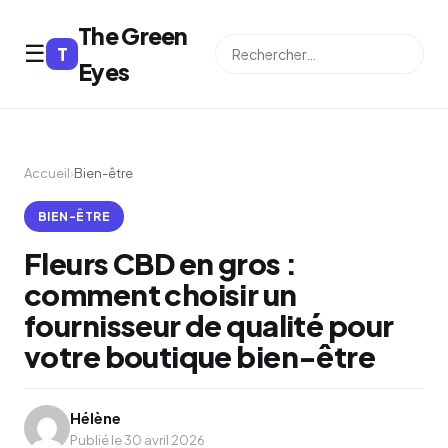
The Green
☰
T
⌕
Eyes
Accueil
›
Bien-être
BIEN-ÊTRE
Fleurs CBD en gros :
comment choisir un
fournisseur de qualité pour
votre boutique bien-être
Hélène
Publié le 30 avril 2026