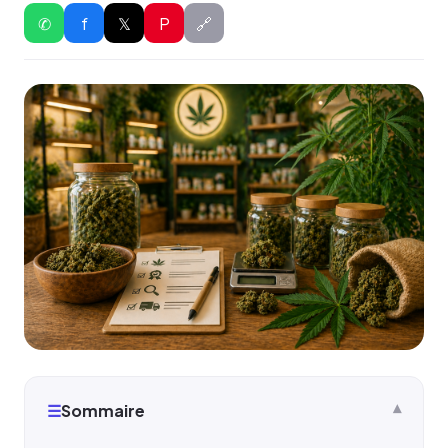
✆
f
𝕏
P
🔗
☰
Sommaire