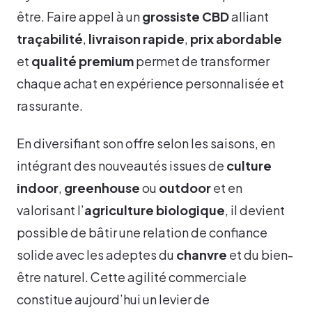
être. Faire appel à un
grossiste CBD
alliant
traçabilité
,
livraison rapide
,
prix abordable
et
qualité premium
permet de transformer
chaque achat en expérience personnalisée et
rassurante.
En diversifiant son offre selon les saisons, en
intégrant des nouveautés issues de
culture
indoor
,
greenhouse
ou
outdoor
et en
valorisant l’
agriculture biologique
, il devient
possible de bâtir une relation de confiance
solide avec les adeptes du
chanvre
et du bien-
être naturel. Cette agilité commerciale
constitue aujourd’hui un levier de