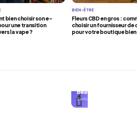
E
BIEN-ÊTRE
 bien choisir son e-
Fleurs CBD en gros : com
pour une transition
choisir un fournisseur de 
vers la vape ?
pour votre boutique bie
é
Beauté
💄
s
2 articles