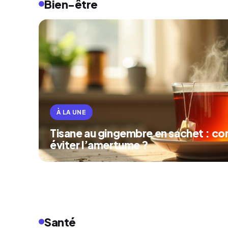
Bien-être
À LA UNE
Tisane au gingembre en sachet : 
éviter l’amertume ?
Santé