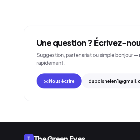
Une question ? Écrivez-no
Suggestion, partenariat ou simple bonjour 
rapidement.
✉️ Nous écrire
duboishelen1@gmail.
The Green Eyes
T