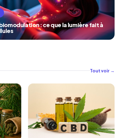
iomodulation : ce que la lumière fait à
llules
Tout voir →