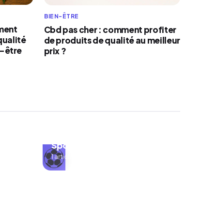
BIEN-ÊTRE
ment
Cbd pas cher : comment profiter
qualité
de produits de qualité au meilleur
n-être
prix ?
Sport
⚽
1 articles