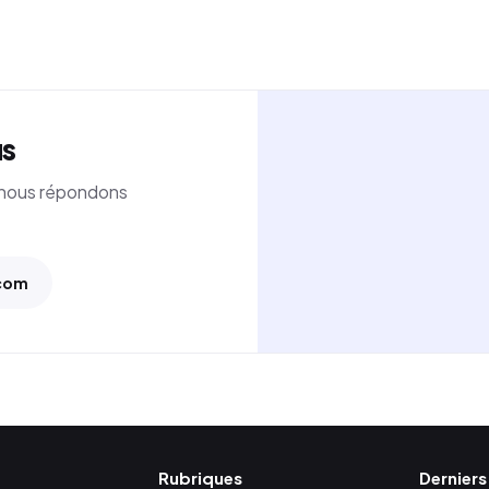
us
— nous répondons
com
Rubriques
Derniers