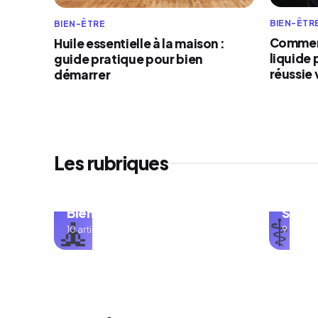
BIEN-ÊTR
BIEN-ÊTRE
Comment
Huile essentielle à la maison :
liquide 
guide pratique pour bien
réussie 
démarrer
Les rubriques
Bien-être
Sant
🧘
⚕️
10 articles
9 article