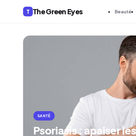
The Green Eyes
T
Beauté
SANTÉ
Psoriasis : apaiser l