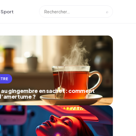
Sport
⌕
ÊTRE
 au gingembre en sachet : comment
 l’amertume ?