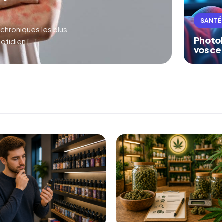
SANTÉ
 chroniques les plus
Photob
otidien […]
vos ce