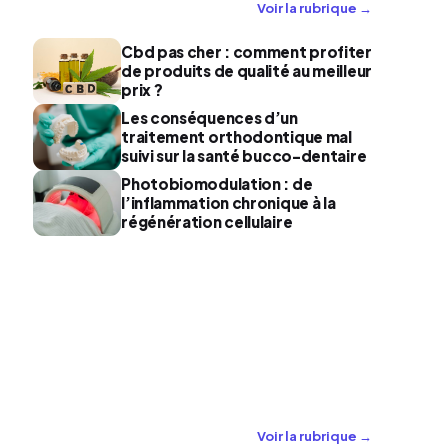
Voir la rubrique →
Cbd pas cher : comment profiter
de produits de qualité au meilleur
prix ?
Les conséquences d’un
traitement orthodontique mal
suivi sur la santé bucco-dentaire
Photobiomodulation : de
é
l’inflammation chronique à la
régénération cellulaire
Voir la rubrique →