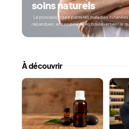
soins naturels
Le psoriasis figure parmi les maladies cutanées
répandues, et ses poussées bouleversent le qu
À découvrir