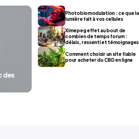
Photobiomodulation : ce que la
lumière fait à vos cellules
Ximepeg effet au bout de
combien de temps forum :
délais, ressenti et témoignages
Comment choisir un site fiable
pour acheter du CBD en ligne
c des